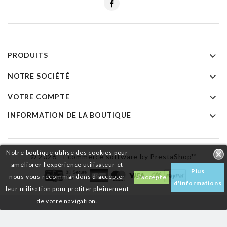
Facebook

PRODUITS

NOTRE SOCIÉTÉ

VOTRE COMPTE

INFORMATION DE LA BOUTIQUE
Notre boutique utilise des cookies pour
© 2026 - Ecommerce software by PrestaShop™
améliorer l'expérience utilisateur et
Plus
nous vous recommandons d'accepter
J'accepte
d'informations
leur utilisation pour profiter pleinement
de votre navigation.