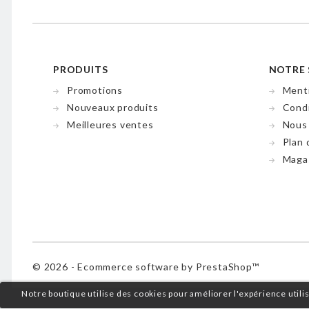
PRODUITS
NOTRE 
Promotions
Menti
Nouveaux produits
Condi
Meilleures ventes
Nous
Plan 
Maga
© 2026 - Ecommerce software by PrestaShop™
Notre boutique utilise des cookies pour améliorer l'expérience util