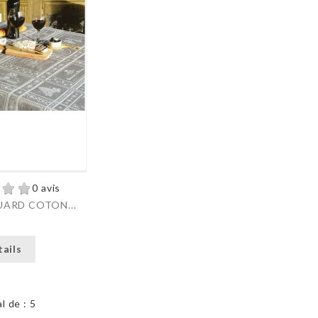
0 avis
ARD COTON...
tails
l de : 5