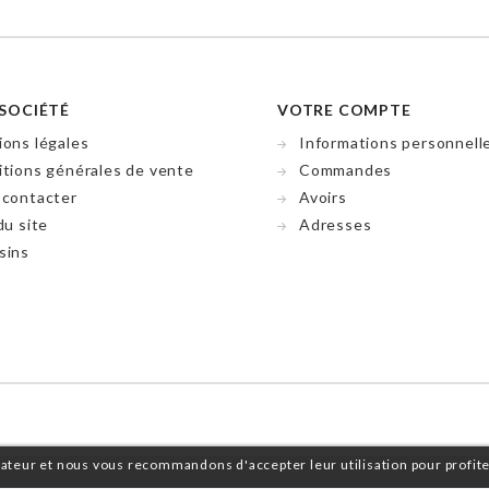
SOCIÉTÉ
VOTRE COMPTE
ons légales
Informations personnell
tions générales de vente
Commandes
 contacter
Avoirs
du site
Adresses
sins
isateur et nous vous recommandons d'accepter leur utilisation pour profit