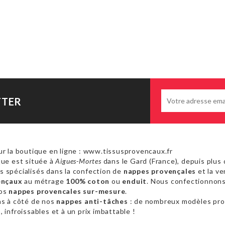
TTER
r la boutique en ligne : www.tissusprovencaux.fr
ue est située à
Aigues-Mortes
dans le Gard (France), depuis plus 
 spécialisés dans la confection de
nappes provençales
et la ve
ençaux
au métrage
100% coton
ou
enduit
. Nous confectionnon
vos
nappes provencales sur-mesure
.
as à côté de nos
nappes anti-tâches
: de nombreux modèles pr
 infroissables et à un prix imbattable !