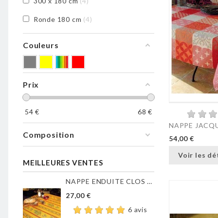
300 x 180 cm
4
Ronde 180 cm
4
Couleurs
Prix
54
€
68
€
NAPPE JACQU
Composition
54,00 €
Voir les dé
MEILLEURES VENTES
NAPPE ENDUITE CLOS DES...
27,00 €
6 avis