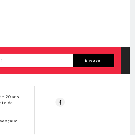
de 20 ans.
Facebook
nte de
s
ovençaux