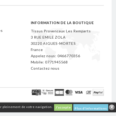
INFORMATION DE LA BOUTIQUE
es
Tissus Provencaux Les Remparts
3 RUE EMILE ZOLA
30220 AIGUES-MORTES
France
Appelez nous:
0466770356
Mobile:
0771945568
Contactez nous
er pleinement de votre navigation.
J'accepte
Plus d'informations