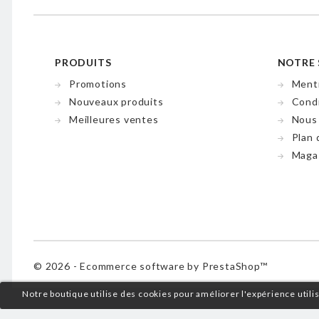
PRODUITS
NOTRE 
Promotions
Menti
Nouveaux produits
Condi
Meilleures ventes
Nous
Plan 
Maga
© 2026 - Ecommerce software by PrestaShop™
Notre boutique utilise des cookies pour améliorer l'expérience util