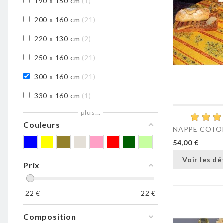
190 x 150 cm
1
200 x 160 cm
21
220 x 130 cm
2
250 x 160 cm
21
300 x 160 cm
21
330 x 160 cm
1
plus...
350 x 160 cm
21
Couleurs
NAPPE COTON
54,00 €
Voir les dé
Prix
22
€
22
€
Composition