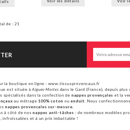
Voir les détails
Voir l
tails
tal de : 21
TTER
r la boutique en ligne : www.tissusprovencaux.fr
ue est située à
Aigues-Mortes
dans le Gard (France), depuis plus 
 spécialisés dans la confection de
nappes provençales
et la ve
ençaux
au métrage
100% coton
ou
enduit
. Nous confectionnon
vos
nappes provencales sur-mesure
.
as à côté de nos
nappes anti-tâches
: de nombreux modèles pr
 infroissables et à un prix imbattable !