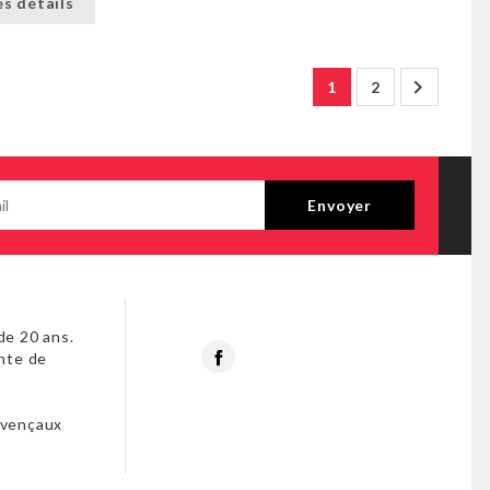
es détails

1
2
de 20 ans.
Facebook
nte de
s
ovençaux