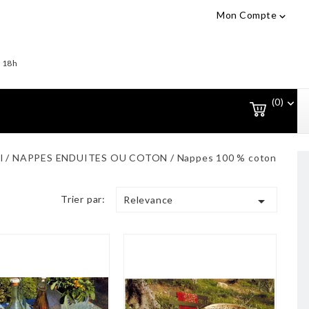
Mon Compte

- 18h
(0)

l
NAPPES ENDUITES OU COTON
Nappes 100 % coton
Trier par:

Relevance