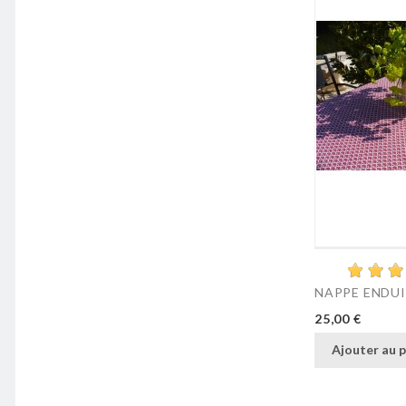
NAPPE ENDUIT
Prix
25,00 €
Ajouter au p