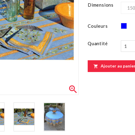
Dimensions
Ble
Couleurs
Quantité
Ajouter au panie

