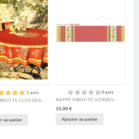
0 avis
1 avis
NAPPE ENDUITE GORDES...
NA
NDUITE CLOS DES...
Prix
Pri
25,00 €
25,
Ajouter au panier
r au panier