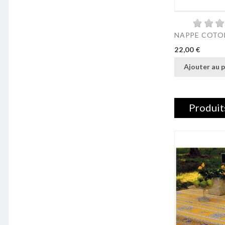
NAPPE COTON
Prix
22,00 €
Ajouter au p
Produit