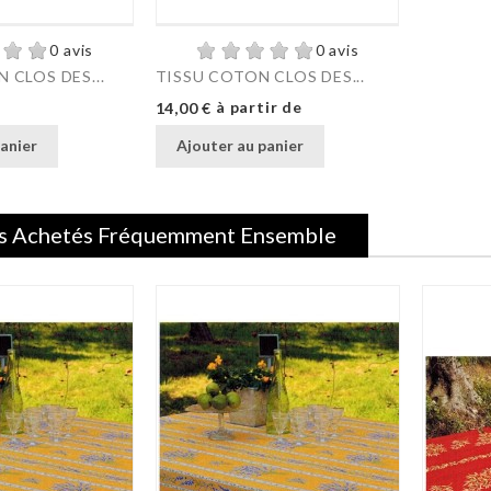
0 avis
0 avis
 CLOS DES...
TISSU COTON CLOS DES...
Prix
à partir de
14,00 €
anier
Ajouter au panier
s Achetés Fréquemment Ensemble