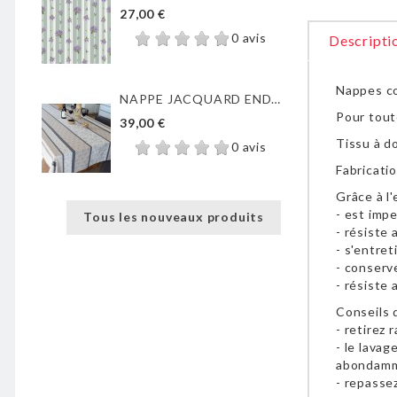
27,00 €
0 avis
Descripti
Nappes cot
NAPPE JACQUARD ENDUIT...
Pour tout
39,00 €
Tissu à d
0 avis
Fabricatio
Grâce à l
- est imp
Tous les nouveaux produits
- résiste 
- s'entret
- conserv
- résiste 
Conseils d
- retirez
- le lavag
abondam
- repasse