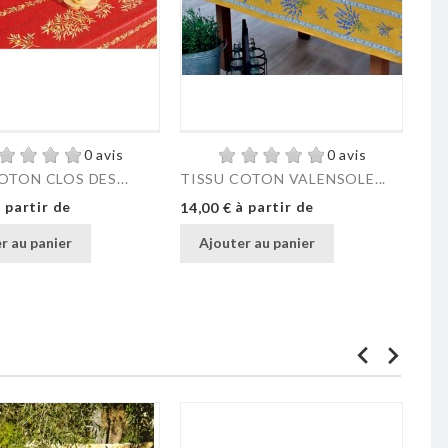
0 avis
0 avis
OTON CLOS DES...
TISSU COTON VALENSOLE...
NAP
Prix
 partir de
à partir de
Pri
14,00 €
27,
r au panier
Ajouter au panier