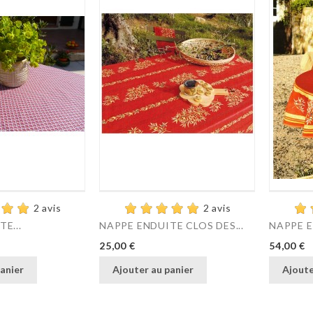
2 avis
2 avis
E...
NAPPE ENDUITE CLOS DES...
NAPPE E
Prix
Prix
25,00 €
54,00 €
anier
Ajouter au panier
Ajoute