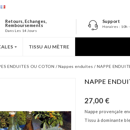
e
Retours, Echanges,
Support
Remboursements
Horaires : 10h 
Dans Les 14 Jours
CALES
TISSU AU MÈTRE
PES ENDUITES OU COTON
Nappes enduites
NAPPE ENDUITE
NAPPE ENDUIT
27,00 €
Nappe provençale end
Tissu à dominante ble