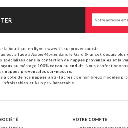
TTER
r la boutique en ligne : www.tissusprovencaux.fr
ue est située à
Aigues-Mortes
dans le Gard (France), depuis plus 
 spécialisés dans la confection de
nappes provençales
et la ve
ençaux
au métrage
100% coton
ou
enduit
. Nous confectionnon
vos
nappes provencales sur-mesure
.
as à côté de nos
nappes anti-tâches
: de nombreux modèles pr
 infroissables et à un prix imbattable !
SOCIÉTÉ
VOTRE COMPTE
ons légales
Informations personnell