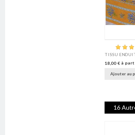
TISSU ENDUIT
Prix
à part
18,00 €
Ajouter au p
16 Autr