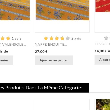
1 avis
2 avis
TISSU C
 VALENSOLE...
NAPPE ENDUITE...
Prix
à
Prix
14,00 €
ir de
27,00 €
Ajoute
anier
Ajouter au panier
es Produits Dans La Même Catégorie: