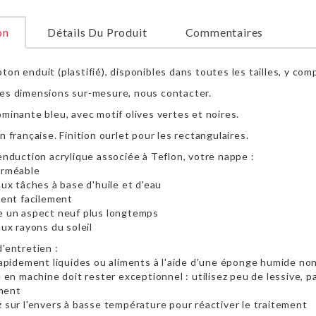
on
Détails Du Produit
Commentaires
on enduit (plastifié), disponibles dans toutes les tailles, y com
es dimensions sur-mesure, nous contacter.
ominante bleu, avec motif olives vertes et noires.
n française. Finition ourlet pour les rectangulaires.
'enduction acrylique associée à Teflon, votre nappe :
erméable
aux tâches à base d'huile et d'eau
ient facilement
e un aspect neuf plus longtemps
aux rayons du soleil
'entretien :
 rapidement liquides ou aliments à l'aide d'une éponge humide no
e en machine doit rester exceptionnel : utilisez peu de lessive, 
ment
z sur l'envers à basse température pour réactiver le traitement