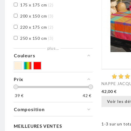
175 x 175 cm
2
200 x 150 cm
3
220 x 175 cm
2
250 x 150 cm
3
plus...
250 x 175 cm
2
Couleurs
300 x 150 cm
3
300 x 175 cm
2
Prix
Ronde 160 cm
1
NAPPE JACQU
42,00 €
Ronde 180 cm
1
39
€
42
€
Voir les dé
Composition
1-3 sur un tota
MEILLEURES VENTES