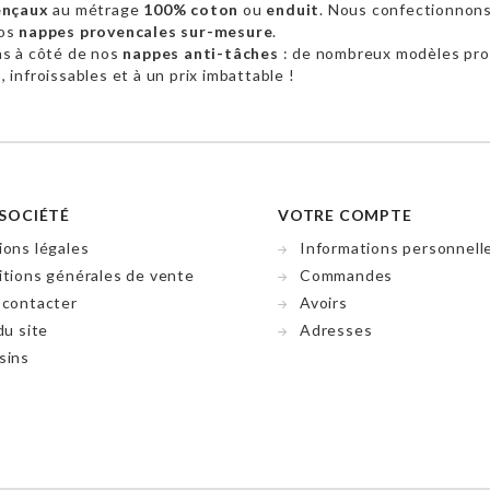
ençaux
au métrage
100% coton
ou
enduit
. Nous confectionnon
vos
nappes provencales sur-mesure
.
as à côté de nos
nappes anti-tâches
: de nombreux modèles pr
 infroissables et à un prix imbattable !
SOCIÉTÉ
VOTRE COMPTE
ons légales
Informations personnell
tions générales de vente
Commandes
 contacter
Avoirs
du site
Adresses
sins