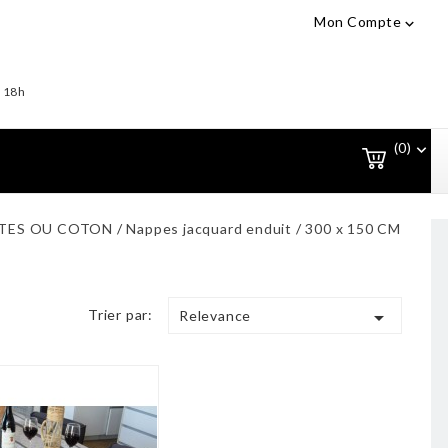
Mon Compte

- 18h
(0)

ITES OU COTON
Nappes jacquard enduit
300 x 150 CM
Trier par:

Relevance