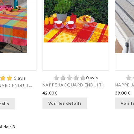
0 avis
5 avis
NAPPE JACQUARD ENDUIT...
NAPPE J
ARD ENDUIT...
42,00 €
39,00 €
Voir les détails
Voir l
tails
l de : 3