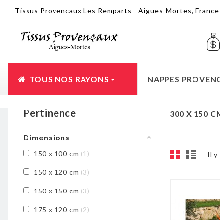
Tissus Provencaux Les Remparts - Aigues-Mortes, Franc
TOUS NOS RAYONS
NAPPES PROVEN
Pertinence
300 X 150 C
Dimensions
150 x 100 cm
1
Il y
150 x 120 cm
3
150 x 150 cm
3
175 x 120 cm
2