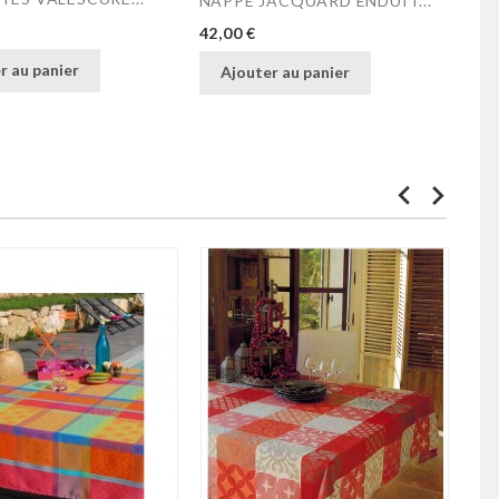
NAPPE JACQUARD ENDUIT...
Prix
42,00 €
r au panier
Ajouter au panier