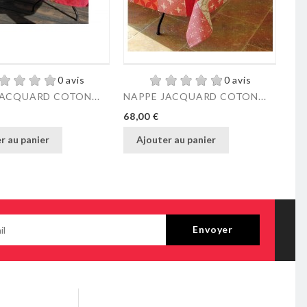
0 avis
0 avis
JACQUARD COTON...
NAPPE JACQUARD COTON...
NA
Prix
Pri
68,00 €
68,
r au panier
Ajouter au panier