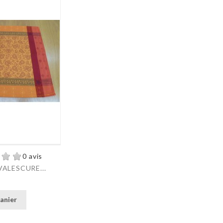
0 avis
ALESCURE...
anier