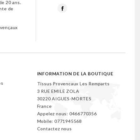
de 20 ans.
Facebook
nte de
s
ovençaux
INFORMATION DE LA BOUTIQUE
es
Tissus Provencaux Les Remparts
3 RUE EMILE ZOLA
30220 AIGUES-MORTES
France
Appelez nous:
0466770356
Mobile:
0771945568
Contactez nous