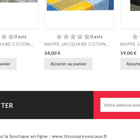
0 avis
0 avis
ARD COTON...
NAPPE JACQUARD COTON...
NAPPE 
Prix
Prix
54,00 €
59,00 €
anier
Ajouter au panier
Ajoute
TTER
r la boutique en ligne : www.tissusprovencaux.fr