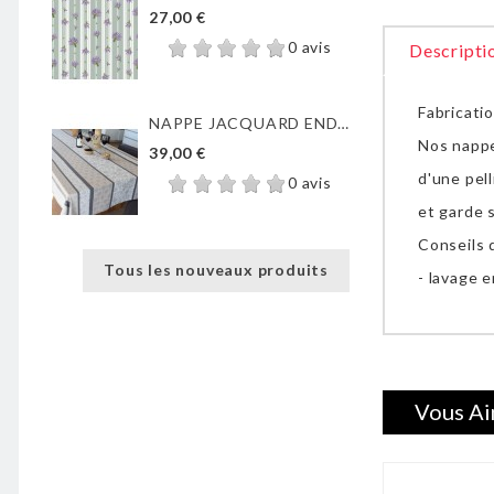
27,00 €
0 avis
Descripti
Fabricati
NAPPE JACQUARD ENDUIT...
Nos nappe
39,00 €
d'une pell
0 avis
et garde 
Conseils d
Tous les nouveaux produits
- lavage e
Vous Ai