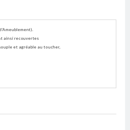
 d'Ameublement).
t ainsi recouvertes
 souple et agréable au toucher,