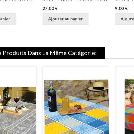
Prix
Prix
27,00 €
9,00 €
anier
Ajouter au panier
Ajoute
s Produits Dans La Même Catégorie: