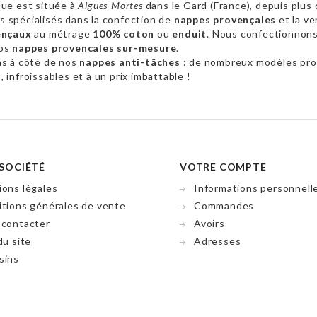
ue est située à
Aigues-Mortes
dans le Gard (France), depuis plus 
 spécialisés dans la confection de
nappes provençales
et la ve
ençaux
au métrage
100% coton
ou
enduit
. Nous confectionnon
vos
nappes provencales sur-mesure
.
as à côté de nos
nappes anti-tâches
: de nombreux modèles pr
 infroissables et à un prix imbattable !
SOCIÉTÉ
VOTRE COMPTE
ons légales
Informations personnell
tions générales de vente
Commandes
 contacter
Avoirs
du site
Adresses
sins