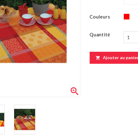
Ro
Couleurs
Quantité
Ajouter au panie

