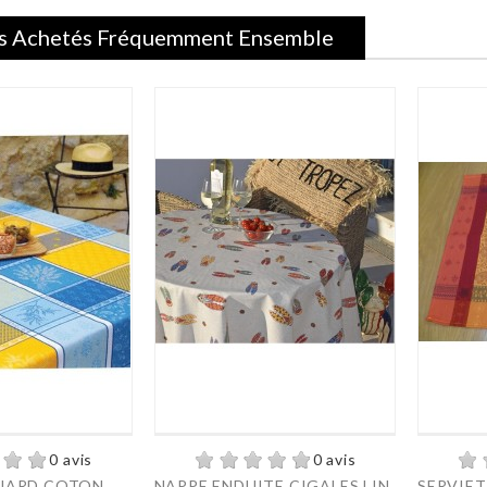
s Achetés Fréquemment Ensemble
0 avis
0 avis
ARD COTON...
NAPPE ENDUITE CIGALES LIN
SERVIET