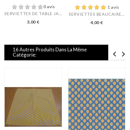
0 avis
1 avis
SERVIETTES DE TABLE JADE
SERVIETTES BEAUCAIRE...
Prix
Prix
3,00 €
4,00 €
16 Autres Produits Dans La Même
Catégorie: