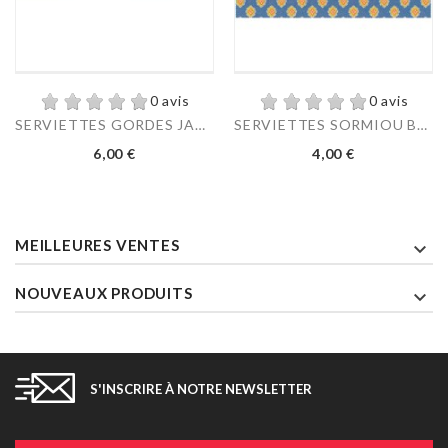
0 avis
0 avis
SERVIETTES GORDES JAUNE
SERVIETTES SORMIOU BLEU
Prix
Prix
6,00 €
4,00 €
MEILLEURES VENTES

NOUVEAUX PRODUITS

S'INSCRIRE À NOTRE NEWSLETTER