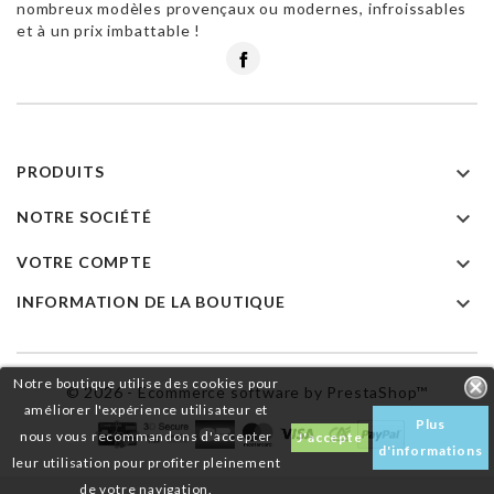
nombreux modèles provençaux ou modernes, infroissables
et à un prix imbattable !
Facebook

PRODUITS

NOTRE SOCIÉTÉ

VOTRE COMPTE

INFORMATION DE LA BOUTIQUE
Notre boutique utilise des cookies pour
© 2026 - Ecommerce software by PrestaShop™
améliorer l'expérience utilisateur et
Plus
nous vous recommandons d'accepter
J'accepte
d'informations
leur utilisation pour profiter pleinement
de votre navigation.