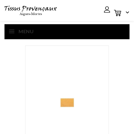

MENU