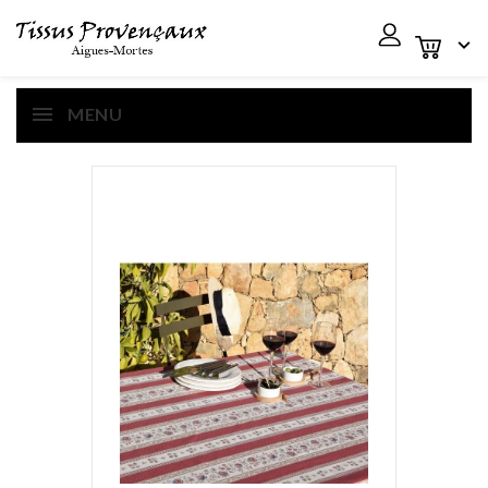

MENU