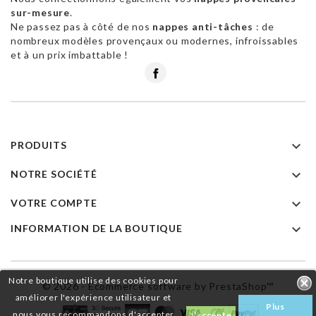
sur-mesure
.
Ne passez pas à côté de nos
nappes anti-tâches
: de
nombreux modèles provençaux ou modernes, infroissables
et à un prix imbattable !
Facebook

PRODUITS

NOTRE SOCIÉTÉ

VOTRE COMPTE

INFORMATION DE LA BOUTIQUE
Notre boutique utilise des cookies pour
© 2026 - Ecommerce software by PrestaShop™
améliorer l'expérience utilisateur et
Plus
nous vous recommandons d'accepter
J'accepte