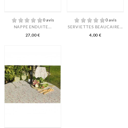
0 avis
0 avis
NAPPE ENDUITE...
SERVIETTES BEAUCAIRE...
Prix
Prix
27,00 €
4,00 €