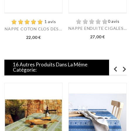
0 avis
1 avis
NAPPE ENDUITE CIGALES LIN
NAPPE COTON CLOS DES...
Prix
Prix
27,00 €
22,00 €
16 Autres Produits Dans La Même
Catégorie: