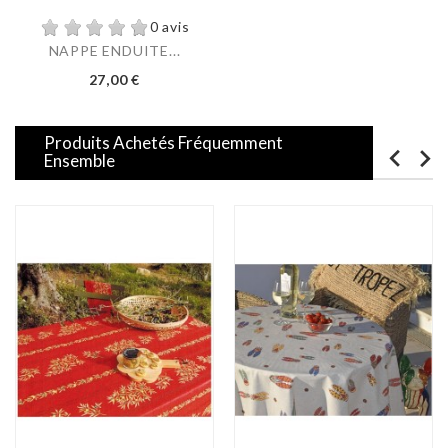
0 avis
NAPPE ENDUITE...
Prix
27,00 €
Produits Achetés Fréquemment
Ensemble