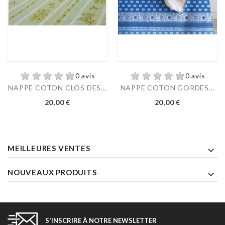
0 avis
0 avis
NAPPE COTON CLOS DES...
NAPPE COTON GORDES...
Prix
Prix
20,00 €
20,00 €
MEILLEURES VENTES

NOUVEAUX PRODUITS

S'INSCRIRE À NOTRE NEWSLETTER