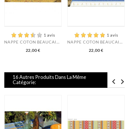
1 avis
1 avis
NAPPE COTON BEAUCAIRE...
NAPPE COTON BEAUCAIRE...
Prix
Prix
22,00 €
22,00 €
16 Autres Produits Dans La Même
Catégorie: