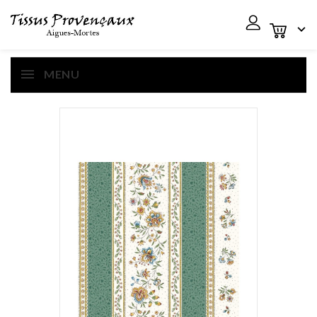

MENU