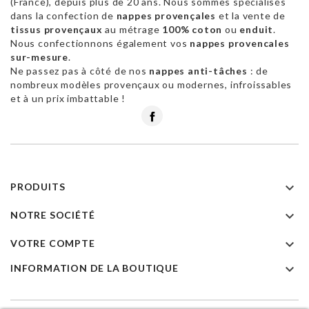
(France), depuis plus de 20 ans. Nous sommes spécialisés
dans la confection de
nappes provençales
et la vente de
tissus provençaux
au métrage
100% coton
ou
enduit
.
Nous confectionnons également vos
nappes provencales
sur-mesure
.
Ne passez pas à côté de nos
nappes anti-tâches
: de
nombreux modèles provençaux ou modernes, infroissables
et à un prix imbattable !
Facebook

PRODUITS

NOTRE SOCIÉTÉ

VOTRE COMPTE

INFORMATION DE LA BOUTIQUE