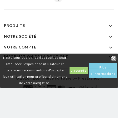

PRODUITS

NOTRE SOCIÉTÉ

VOTRE COMPTE

INFORMATION DE LA BOUTIQUE
Notre boutique utilise des cookies pour
améliorer l'expérience utilisateur et
Plus
nous vous recommandons d'accepter
J'accepte
d'informations
leur utilisation pour profiter pleinement
© 2026 - Ecommerce software by PrestaShop™
de votre navigation.