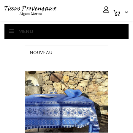

MENU
NOUVEAU