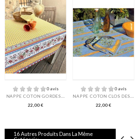
0 avis
0 avis
NAPPE COTON GORDES...
NAPPE COTON CLOS DES...
Prix
Prix
22,00 €
22,00 €
16 Autres Produits Dans La Même