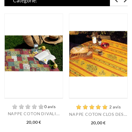
Catégorie:
0 avis
2 avis
NAPPE COTON DIVALI...
NAPPE COTON CLOS DES...
Prix
Prix
20,00 €
20,00 €