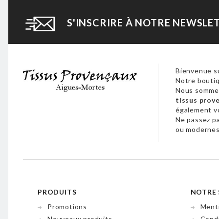
S'INSCRIRE À NOTRE NEWSLE
Bienvenue su
Notre boutiq
Nous sommes
tissus prov
également 
Ne passez p
ou modernes,
PRODUITS
NOTRE 
Promotions
Menti
Nouveaux produits
Condi