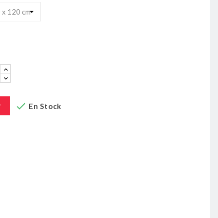
u

r
En Stock