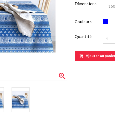
Dimensions
Ble
Couleurs
Quantité
Ajouter au panie

