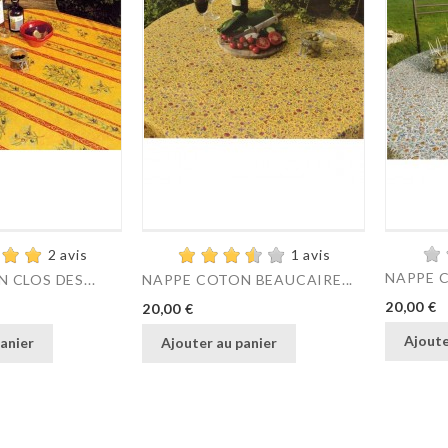
2 avis
1 avis
NAPPE C
 CLOS DES...
NAPPE COTON BEAUCAIRE...
Prix
Prix
20,00 €
20,00 €
Ajoute
anier
Ajouter au panier