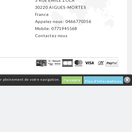
3 RUE EMILE ZOLA
30220 AIGUES-MORTES
France
Appelez nous:
0466770356
Mobile:
0771945568
Contactez nous
er pleinement de votre navigation.
J'accepte
Plus d'informations