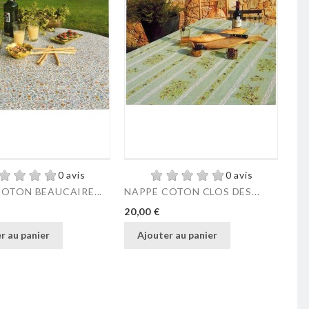
0 avis
0 avis
OTON BEAUCAIRE...
NAPPE COTON CLOS DES...
NA
Prix
Pri
20,00 €
20,
r au panier
Ajouter au panier