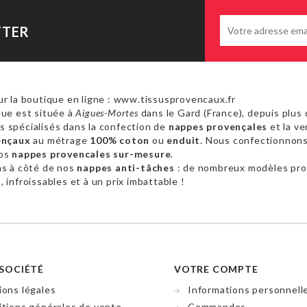
TTER
r la boutique en ligne : www.tissusprovencaux.fr
ue est située à
Aigues-Mortes
dans le Gard (France), depuis plus 
 spécialisés dans la confection de
nappes provençales
et la ve
ençaux
au métrage
100% coton
ou
enduit
. Nous confectionnon
vos
nappes provencales sur-mesure
.
as à côté de nos
nappes anti-tâches
: de nombreux modèles pr
 infroissables et à un prix imbattable !
SOCIÉTÉ
VOTRE COMPTE
ons légales
Informations personnell
tions générales de vente
Commandes