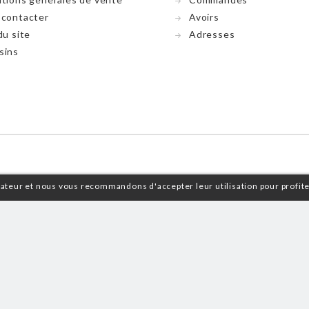
 contacter
Avoirs
du site
Adresses
sins
isateur et nous vous recommandons d'accepter leur utilisation pour profit