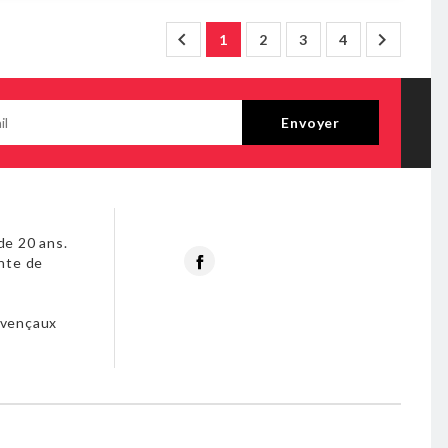


1
2
3
4
de 20 ans.
Facebook
nte de
s
ovençaux