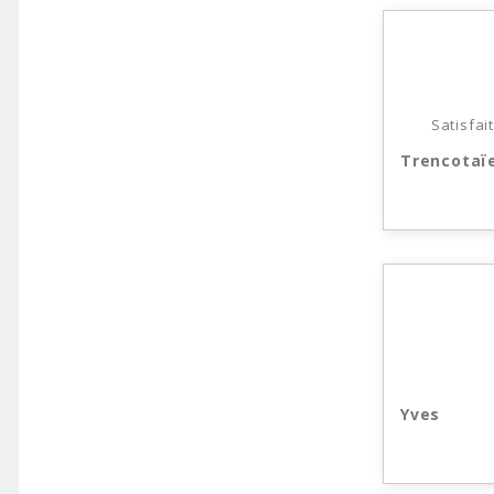
Satisfai
Trencotaï
Yves