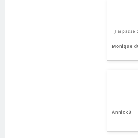
J ai passé
Monique d
AnnickB