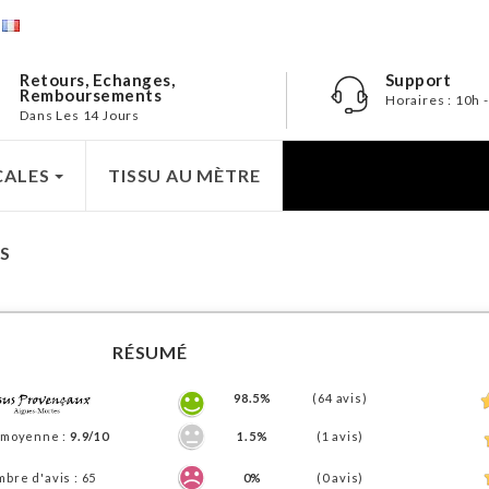
e
Retours, Echanges,
Support
Remboursements
Horaires : 10h 
Dans Les 14 Jours
CALES
TISSU AU MÈTRE
TS
RÉSUMÉ
98.5%
(64 avis)
 moyenne :
9.9/10
1.5%
(1 avis)
bre d'avis : 65
0%
(0 avis)