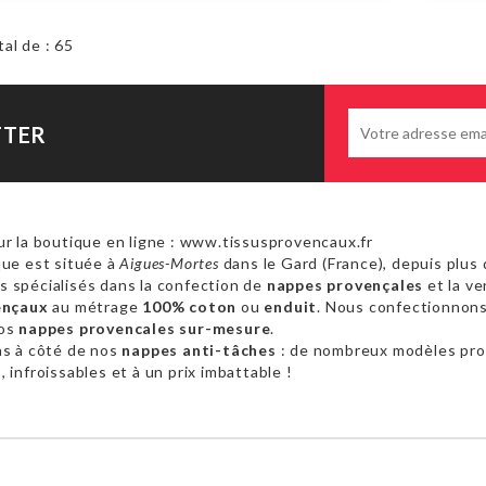
tal de : 65
TTER
r la boutique en ligne : www.tissusprovencaux.fr
ue est située à
Aigues-Mortes
dans le Gard (France), depuis plus 
 spécialisés dans la confection de
nappes provençales
et la ve
ençaux
au métrage
100% coton
ou
enduit
. Nous confectionnon
vos
nappes provencales sur-mesure
.
as à côté de nos
nappes anti-tâches
: de nombreux modèles pr
 infroissables et à un prix imbattable !