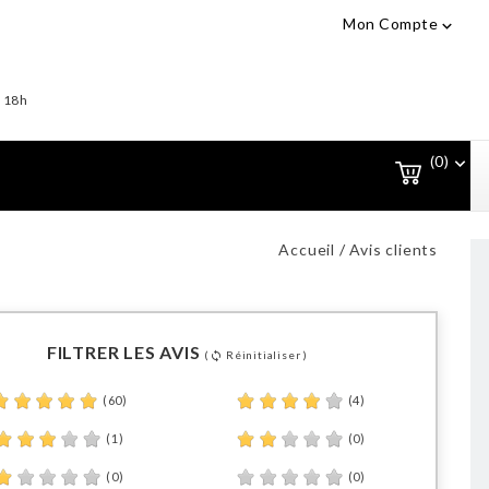
Mon Compte

- 18h
(0)

Accueil
Avis clients
FILTRER LES AVIS
(
Réinitialiser )
sync
(60)
(4)
(1)
(0)
(0)
(0)