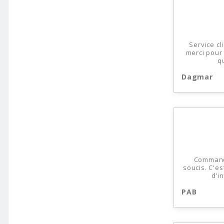
Service cl
merci pour 
q
Dagmar
Commandé
soucis. C'e
d'i
PAB