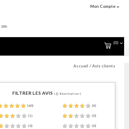
Mon Compte

- 18h
(0)

Accueil
Avis clients
FILTRER LES AVIS
(
Réinitialiser )
sync
(60)
(4)
(1)
(0)
(0)
(0)