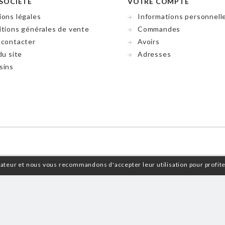
SOCIÉTÉ
VOTRE COMPTE
ons légales
Informations personnell
tions générales de vente
Commandes
 contacter
Avoirs
du site
Adresses
sins
isateur et nous vous recommandons d'accepter leur utilisation pour profit