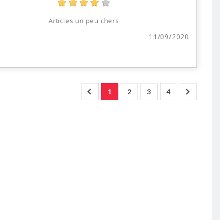
Articles un peu chers
d
11/09/2020


1
2
3
4