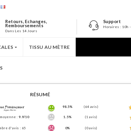
e
Retours, Echanges,
Support
Remboursements
Horaires : 10h 
Dans Les 14 Jours
CALES
TISSU AU MÈTRE
TS
RÉSUMÉ
98.5%
(64 avis)
 moyenne :
9.9/10
1.5%
(1 avis)
bre d'avis : 65
0%
(0 avis)