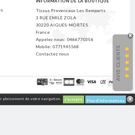
INFORMATION DE LA BOUTIQUE
es
Tissus Provencaux Les Remparts
3 RUE EMILE ZOLA
30220 AIGUES-MORTES
France
Appelez nous:
0466770356
Mobile:
0771945568
AVIS CLIENTS
Contactez nous
er pleinement de votre navigation.
J'accepte
Plus d'informations