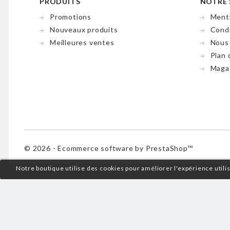
PRODUITS
NOTRE 
Promotions
Menti
Nouveaux produits
Condi
Meilleures ventes
Nous
Plan 
Maga
© 2026 - Ecommerce software by PrestaShop™
Notre boutique utilise des cookies pour améliorer l'expérience util