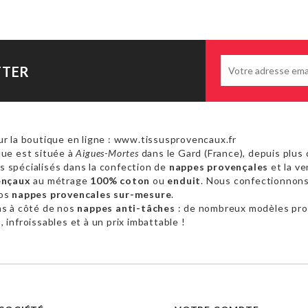
TTER
r la boutique en ligne : www.tissusprovencaux.fr
ue est située à
Aigues-Mortes
dans le Gard (France), depuis plus 
 spécialisés dans la confection de
nappes provençales
et la ve
ençaux
au métrage
100% coton
ou
enduit
. Nous confectionnon
vos
nappes provencales sur-mesure
.
as à côté de nos
nappes anti-tâches
: de nombreux modèles pr
 infroissables et à un prix imbattable !