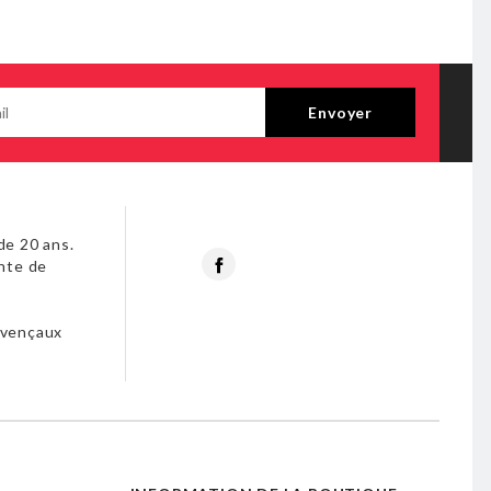
de 20 ans.
Facebook
nte de
s
ovençaux