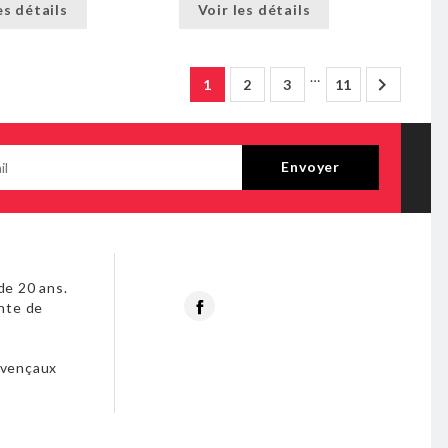
es détails
Voir les détails
…

1
2
3
11
de 20 ans.
Facebook
nte de
s
ovençaux