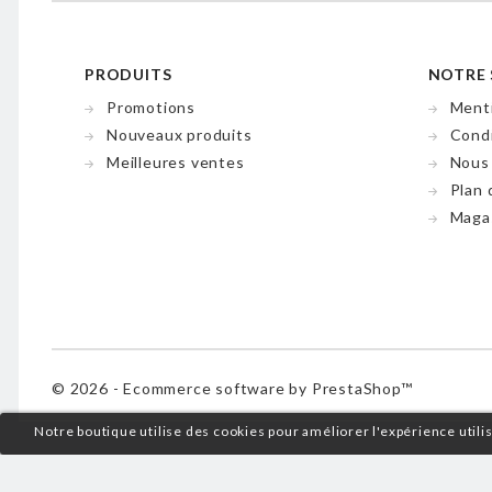
PRODUITS
NOTRE 
Promotions
Menti
Nouveaux produits
Condi
Meilleures ventes
Nous
Plan 
Maga
© 2026 - Ecommerce software by PrestaShop™
Notre boutique utilise des cookies pour améliorer l'expérience util