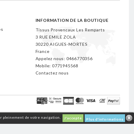
INFORMATION DE LA BOUTIQUE
es
Tissus Provencaux Les Remparts
3 RUE EMILE ZOLA
30220 AIGUES-MORTES
France
Appelez nous:
0466770356
Mobile:
0771945568
Contactez nous
er pleinement de votre navigation.
J'accepte
Plus d'informations