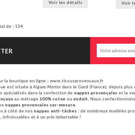
Voir les détails
Voir l
tal de : 124
TTER
r la boutique en ligne : www.tissusprovencaux.fr
ue est située à
Aigues-Mortes
dans le Gard (France), depuis plus 
 spécialisés dans la confection de
nappes provençales
et la ve
ençaux
au métrage
100% coton
ou
enduit
. Nous confectionnon
vos
nappes provencales sur-mesure
.
as à côté de nos
nappes anti-tâches
: de nombreux modèles pr
 infroissables et à un prix imbattable !