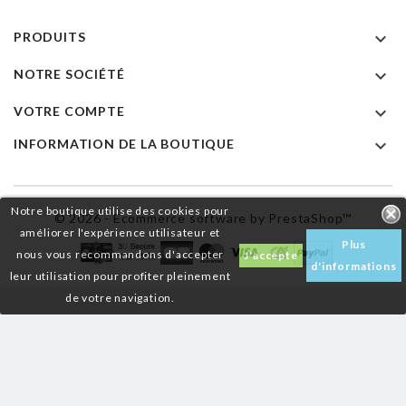

PRODUITS

NOTRE SOCIÉTÉ

VOTRE COMPTE

INFORMATION DE LA BOUTIQUE
Notre boutique utilise des cookies pour
© 2026 - Ecommerce software by PrestaShop™
améliorer l'expérience utilisateur et
Plus
nous vous recommandons d'accepter
J'accepte
d'informations
leur utilisation pour profiter pleinement
de votre navigation.