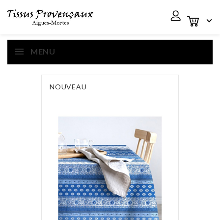

MENU
NOUVEAU