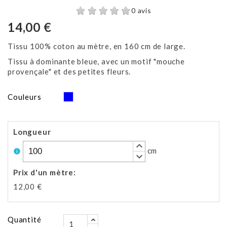
0 avis
14,00 €
Tissu 100% coton au mètre, en 160 cm de large.
Tissu à dominante bleue, avec un motif "mouche
provençale" et des petites fleurs.
Bleu
Couleurs
Longueur
keyboard_arrow_up
cm
info
keyboard_arrow_down
Prix d'un mètre
:
12,00 €
Quantité