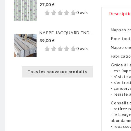
27,00 €
0 avis
Descripti
Nappes cot
NAPPE JACQUARD ENDUIT...
Pour tout
39,00 €
Nappe end
0 avis
Fabricatio
Grâce à l
- est imp
Tous les nouveaux produits
- résiste 
- s'entret
- conserv
- résiste 
Conseils d
- retirez
- le lavag
abondam
- repasse