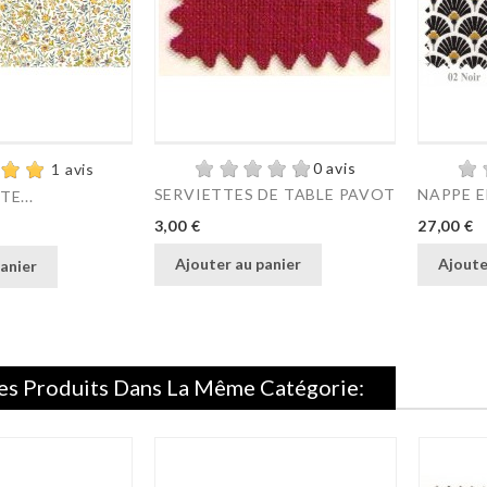
0 avis
1 avis
SERVIETTES DE TABLE PAVOT
NAPPE E
E...
Prix
Prix
3,00 €
27,00 €
Ajouter au panier
Ajoute
anier
es Produits Dans La Même Catégorie: