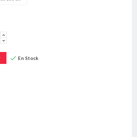
deaux

r
En Stock