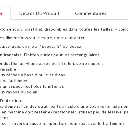
on
Détails Du Produit
Commentaires
on enduit (plastifié), disponibles dans toutes les tailles, y com
es dimensions sur-mesure, nous contacter.
uite, avec un motif "Eventails" bordeaux.
n française. Finition ourlet pour les rectangulaires.
'enduction acrylique associée à Teflon, votre nappe :
erméable
aux tâches à base d'huile et d'eau
ient facilement
e un aspect neuf plus longtemps
aux rayons du soleil
'entretien :
 rapidement liquides ou aliments à l'aide d'une éponge humide no
e en machine doit rester exceptionnel : utilisez peu de lessive, 
ment
z sur l'envers à basse température pour réactiver le traitement