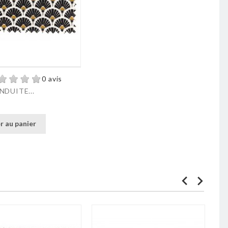
0 avis
NDUITE...
r au panier