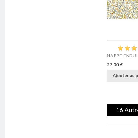
NAPPE ENDUIT
Prix
27,00 €
Ajouter au p
16 Autr