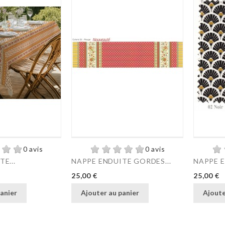
0 avis
0 avis
E...
NAPPE ENDUITE GORDES...
NAPPE E
Prix
Prix
25,00 €
25,00 €
anier
Ajouter au panier
Ajoute