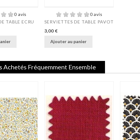
0 avis
0 avis
DE TABLE ECRU
SERVIETTES DE TABLE PAVOT
Prix
3,00 €
anier
Ajouter au panier
s Achetés Fréquemment Ensemble