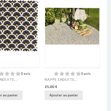
0 avis
0 avis
NDUITE...
NAPPE ENDUITE...
NAP
Prix
Pri
25,00 €
25,
r au panier
Ajouter au panier