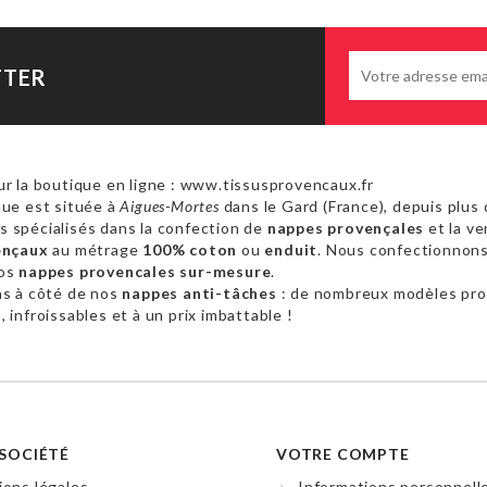
TTER
r la boutique en ligne : www.tissusprovencaux.fr
ue est située à
Aigues-Mortes
dans le Gard (France), depuis plus 
 spécialisés dans la confection de
nappes provençales
et la ve
ençaux
au métrage
100% coton
ou
enduit
. Nous confectionnon
vos
nappes provencales sur-mesure
.
as à côté de nos
nappes anti-tâches
: de nombreux modèles pr
 infroissables et à un prix imbattable !
SOCIÉTÉ
VOTRE COMPTE
ons légales
Informations personnell