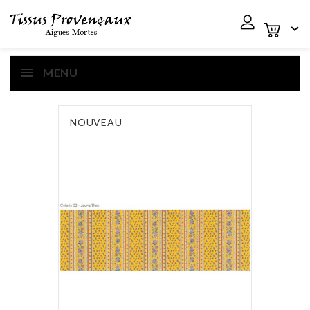

MENU
NOUVEAU