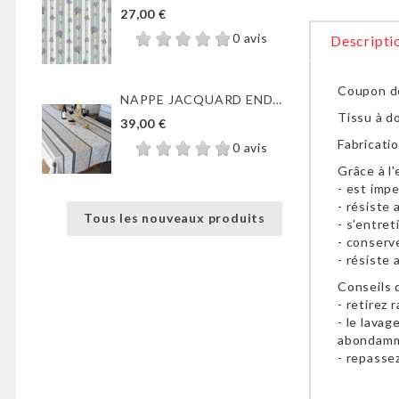
27,00 €
0 avis
Descripti
Coupon de
NAPPE JACQUARD ENDUIT...
Tissu à d
39,00 €
Fabricati
0 avis
Grâce à l
- est imp
- résiste 
Tous les nouveaux produits
- s'entret
- conserv
- résiste 
Conseils d
- retirez
- le lavag
abondam
- repasse