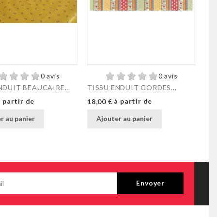
0 avis
0 avis
NDUIT BEAUCAIRE...
TISSU ENDUIT GORDES...
TI
Prix
Pri
 partir de
à partir de
18,00 €
12,
r au panier
Ajouter au panier