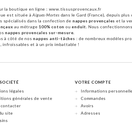
r la boutique en ligne : www.tissusprovencaux.fr
ue est située à
Aigues-Mortes
dans le Gard (France), depuis plus 
 spécialisés dans la confection de
nappes provençales
et la ve
ençaux
au métrage
100% coton
ou
enduit
. Nous confectionnon
vos
nappes provencales sur-mesure
.
as à côté de nos
nappes anti-tâches
: de nombreux modèles pr
 infroissables et à un prix imbattable !
SOCIÉTÉ
VOTRE COMPTE
ons légales
Informations personnell
tions générales de vente
Commandes
 contacter
Avoirs
du site
Adresses
sins