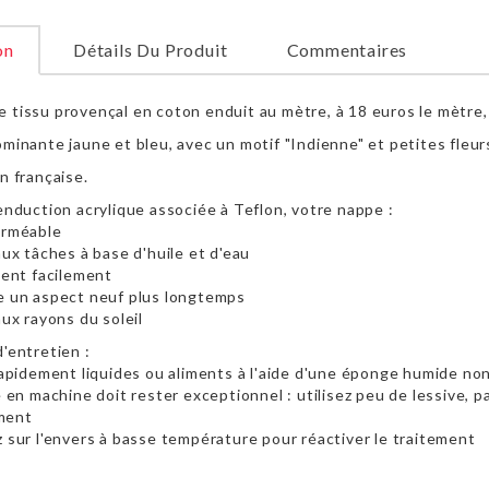
on
Détails Du Produit
Commentaires
 tissu provençal en coton enduit au mètre, à 18 euros le mètre,
ominante jaune et bleu, avec un motif "Indienne" et petites fleur
on française.
'enduction acrylique associée à Teflon, votre nappe :
erméable
aux tâches à base d'huile et d'eau
ient facilement
e un aspect neuf plus longtemps
aux rayons du soleil
'entretien :
 rapidement liquides ou aliments à l'aide d'une éponge humide no
e en machine doit rester exceptionnel : utilisez peu de lessive, 
ment
z sur l'envers à basse température pour réactiver le traitement