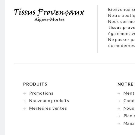
Bienvenue su
Notre boutiq
Nous sommes
tissus prov
également 
Ne passez p
ou modernes,
PRODUITS
NOTRE 
Promotions
Menti
Nouveaux produits
Condi
Meilleures ventes
Nous
Plan 
Maga