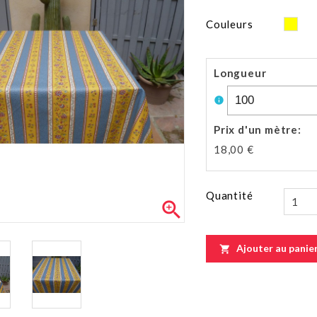
Jau
Couleurs
Longueur
info
Prix d'un mètre
:
18,00 €
Quantité

Ajouter au panie
