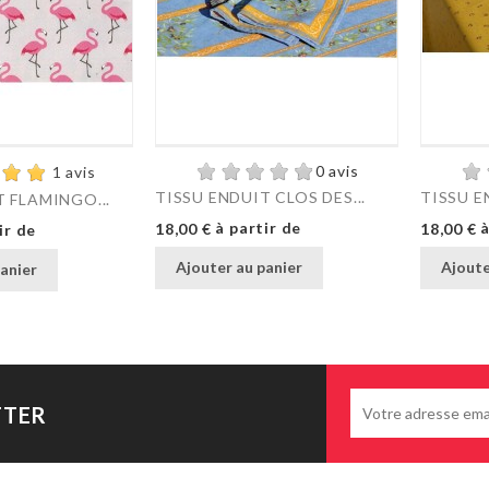
0 avis
1 avis
TISSU ENDUIT CLOS DES...
TISSU E
T FLAMINGO...
Prix
Prix
à partir de
à
18,00 €
18,00 €
ir de
Ajouter au panier
Ajoute
anier
TTER