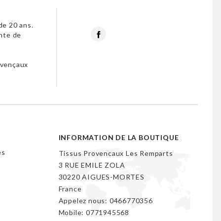
de 20 ans.
Facebook
nte de
s
ovençaux
INFORMATION DE LA BOUTIQUE
es
Tissus Provencaux Les Remparts
3 RUE EMILE ZOLA
30220 AIGUES-MORTES
France
Appelez nous:
0466770356
Mobile:
0771945568