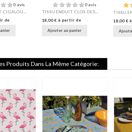
0 avis
0 avis
 CIGALOU...
TISSU ENDUIT CLOS DES...
TISSU E
Prix
ir de
à partir de
Prix
18,00 €
à
18,00 €
anier
Ajouter au panier
Ajoute
es Produits Dans La Même Catégorie: