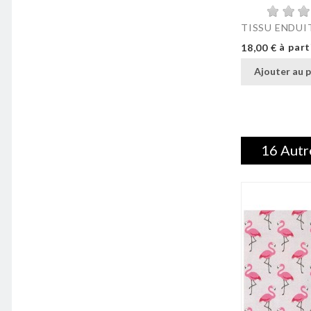
TISSU ENDUIT
Prix
à part
18,00 €
Ajouter au p
16 Autr