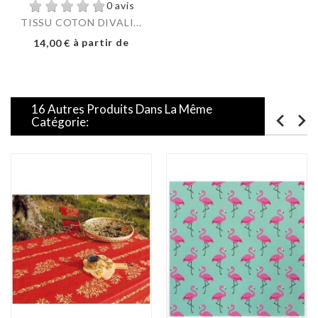
0 avis
TISSU COTON DIVALI...
Prix
à partir de
14,00 €
16 Autres Produits Dans La Même
Catégorie: