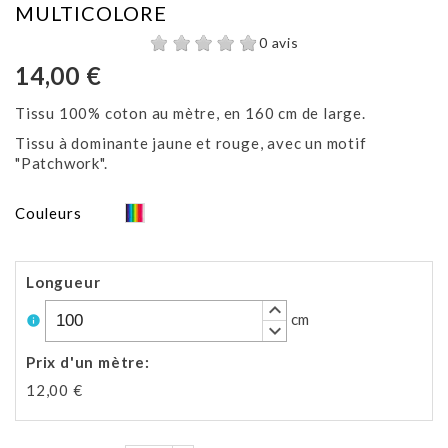
MULTICOLORE
0 avis
14,00 €
Tissu 100% coton au mètre, en 160 cm de large.
Tissu à dominante jaune et rouge, avec un motif
"Patchwork".
Multicolore
Couleurs
Longueur
keyboard_arrow_up
cm
info
keyboard_arrow_down
Prix d'un mètre
:
12,00 €