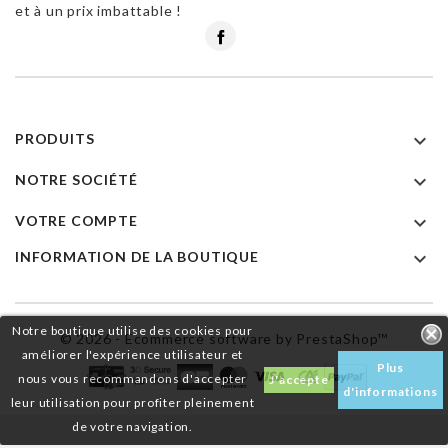
et à un prix imbattable !
Facebook

PRODUITS

NOTRE SOCIÉTÉ

VOTRE COMPTE

INFORMATION DE LA BOUTIQUE
Notre boutique utilise des cookies pour
© 2026 - Ecommerce software by PrestaShop™
améliorer l'expérience utilisateur et
Plus
nous vous recommandons d'accepter
J'accepte
d'informations
leur utilisation pour profiter pleinement
de votre navigation.