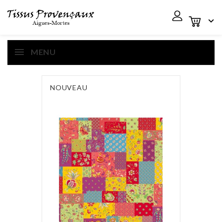

MENU
NOUVEAU