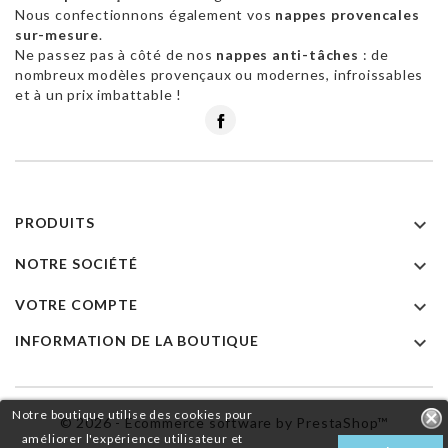
Nous confectionnons également vos
nappes provencales
sur-mesure
.
Ne passez pas à côté de nos
nappes anti-tâches
: de
nombreux modèles provençaux ou modernes, infroissables
et à un prix imbattable !
Facebook

PRODUITS

NOTRE SOCIÉTÉ

VOTRE COMPTE

INFORMATION DE LA BOUTIQUE
Notre boutique utilise des cookies pour
© 2026 - Ecommerce software by PrestaShop™
améliorer l'expérience utilisateur et