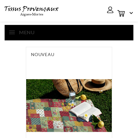

MENU
NOUVEAU