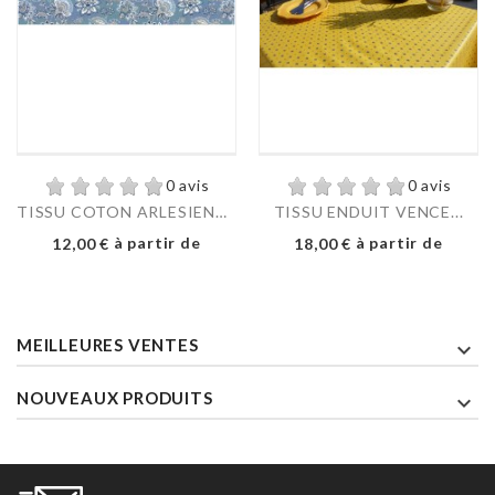
0 avis
0 avis
TISSU COTON ARLESIENNE...
TISSU ENDUIT VENCE...
Prix
Prix
à partir de
à partir de
12,00 €
18,00 €
MEILLEURES VENTES

NOUVEAUX PRODUITS
