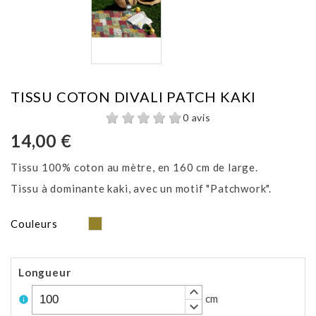
TISSU COTON DIVALI PATCH KAKI
0 avis
14,00 €
Tissu 100% coton au mètre, en 160 cm de large.
Tissu à dominante kaki, avec un motif "Patchwork".
Kaki
Couleurs
Longueur
keyboard_arrow_up
cm
info
keyboard_arrow_down