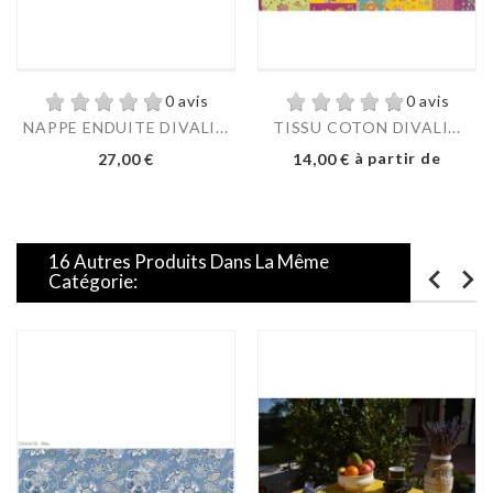
0 avis
0 avis
NAPPE ENDUITE DIVALI...
TISSU COTON DIVALI...
Prix
Prix
à partir de
27,00 €
14,00 €
16 Autres Produits Dans La Même
Catégorie: