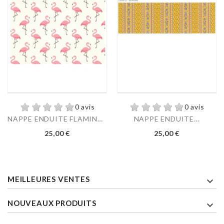
0 avis
0 avis
NAPPE ENDUITE FLAMINGO...
NAPPE ENDUITE...
Prix
Prix
25,00 €
25,00 €
MEILLEURES VENTES

NOUVEAUX PRODUITS
