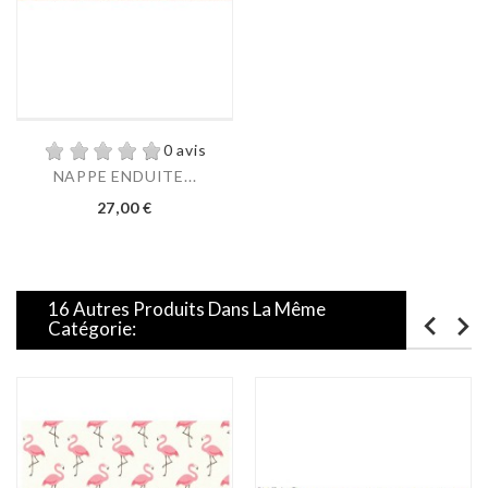
0 avis
NAPPE ENDUITE...
Prix
27,00 €
16 Autres Produits Dans La Même
Catégorie: