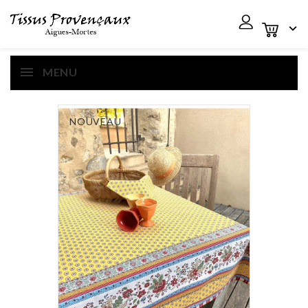

MENU
NOUVEAU