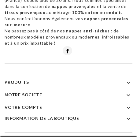
(France), depuis plus de 20 ans. Nous sommes spécialisés
dans la confection de
nappes provençales
et la vente de
tissus provençaux
au métrage
100% coton
ou
enduit
.
Nous confectionnons également vos
nappes provencales
sur-mesure
.
Ne passez pas à côté de nos
nappes anti-tâches
: de
nombreux modèles provençaux ou modernes, infroissables
et à un prix imbattable !
Facebook

PRODUITS

NOTRE SOCIÉTÉ

VOTRE COMPTE

INFORMATION DE LA BOUTIQUE