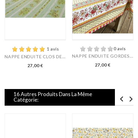
0 avis
1 avis
NAPPE ENDUITE GORDES...
NAPPE ENDUITE CLOS DES...
Prix
Prix
27,00 €
27,00 €
16 Autres Produits Dans La Même
Catégorie: