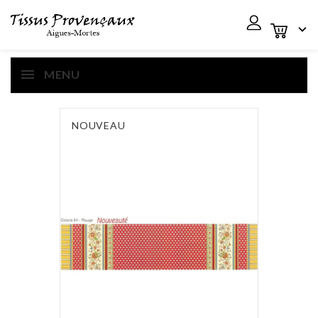

MENU
NOUVEAU