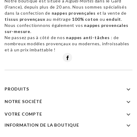
Notre boutique est située à
Aigues-Mortes
dans le Gard
(France), depuis plus de 20 ans. Nous sommes spécialisés
dans la confection de
nappes provençales
et la vente de
tissus provençaux
au métrage
100% coton
ou
enduit
.
Nous confectionnons également vos
nappes provencales
sur-mesure
.
Ne passez pas à côté de nos
nappes anti-tâches
: de
nombreux modèles provençaux ou modernes, infroissables
et à un prix imbattable !
Facebook

PRODUITS

NOTRE SOCIÉTÉ

VOTRE COMPTE

INFORMATION DE LA BOUTIQUE