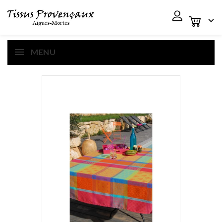

MENU