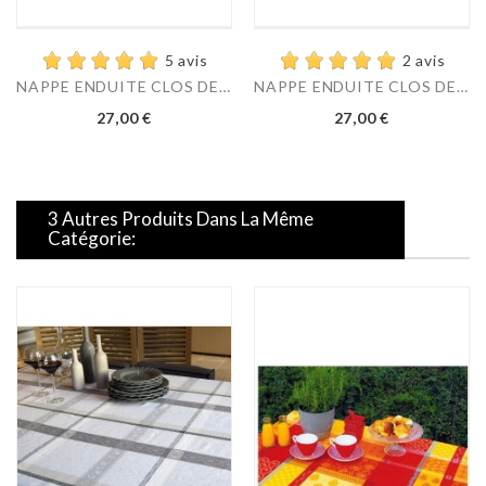
5 avis
2 avis
NAPPE ENDUITE CLOS DES...
NAPPE ENDUITE CLOS DES...
Prix
Prix
27,00 €
27,00 €
3 Autres Produits Dans La Même
Catégorie: