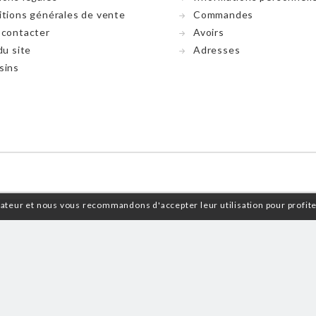
tions générales de vente
Commandes
 contacter
Avoirs
du site
Adresses
sins
isateur et nous vous recommandons d'accepter leur utilisation pour profit