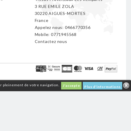
3 RUE EMILE ZOLA
30220 AIGUES-MORTES
France
Appelez nous:
0466770356
Mobile:
0771945568
Contactez nous
er pleinement de votre navigation.
J'accepte
Plus d'informations