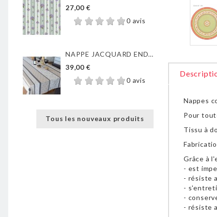
27,00 €
0 avis
NAPPE JACQUARD ENDUIT...
39,00 €
Descripti
0 avis
Nappes cot
Pour tout
Tous les nouveaux produits
Tissu à d
Fabricatio
Grâce à l
- est imp
- résiste 
- s'entret
- conserv
- résiste 