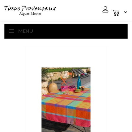

MENU