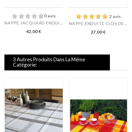
0 avis
2 avis
NAPPE JACQUARD ENDUIT...
NAPPE ENDUITE CLOS DES...
Prix
Prix
42,00 €
27,00 €
3 Autres Produits Dans La Même
Catégorie: