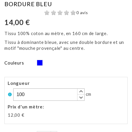
BORDURE BLEU
0 avis
14,00 €
Tissu 100% coton au mètre, en 160 cm de large.
Tissu à dominante bleue, avec une double bordure et un
motif "mouche provençale" au centre.
Bleu
Couleurs
Longueur
keyboard_arrow_up
cm
info
keyboard_arrow_down
Prix d'un mètre
:
12,00 €