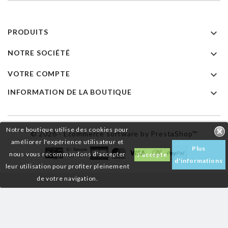

PRODUITS

NOTRE SOCIÉTÉ

VOTRE COMPTE

INFORMATION DE LA BOUTIQUE
Notre boutique utilise des cookies pour
© 2026 - Ecommerce software by PrestaShop™
améliorer l'expérience utilisateur et
Plus
nous vous recommandons d'accepter
J'accepte
d'informations
leur utilisation pour profiter pleinement
de votre navigation.