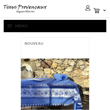

MENU
NOUVEAU