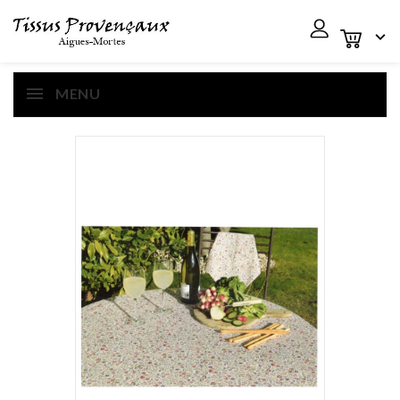

MENU