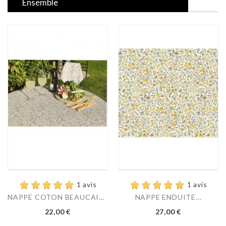
Ensemble
1 avis
1 avis
NAPPE COTON BEAUCAIRE...
NAPPE ENDUITE...
Prix
Prix
22,00 €
27,00 €