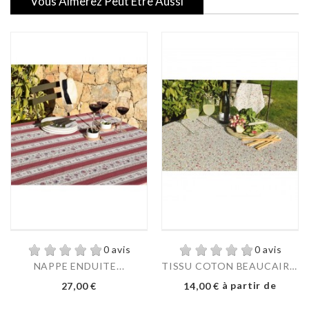
Vous Aimerez Peut Être Aussi
0 avis
0 avis
NAPPE ENDUITE...
TISSU COTON BEAUCAIRE...
Prix
Prix
à partir de
27,00 €
14,00 €