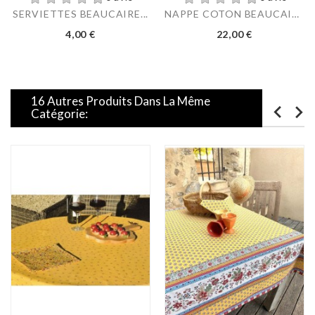
SERVIETTES BEAUCAIRE...
NAPPE COTON BEAUCAIRE...
Prix
Prix
4,00 €
22,00 €
16 Autres Produits Dans La Même
Catégorie: