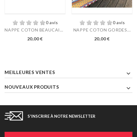
0 avis
0 avis
NAPPE COTON BEAUCAIRE...
NAPPE COTON GORDES...
Prix
Prix
20,00 €
20,00 €
MEILLEURES VENTES

NOUVEAUX PRODUITS

S'INSCRIRE À NOTRE NEWSLETTER