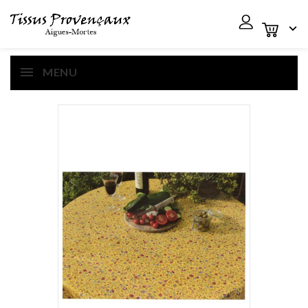

MENU