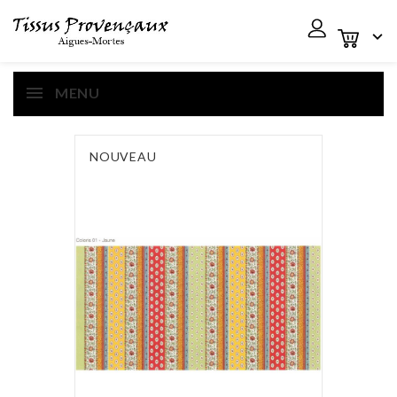

MENU
NOUVEAU