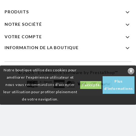

PRODUITS

NOTRE SOCIÉTÉ

VOTRE COMPTE

INFORMATION DE LA BOUTIQUE
Notre boutique utilise des cookies pour
© 2026 - Ecommerce software by PrestaShop™
améliorer l'expérience utilisateur et
Plus
nous vous recommandons d'accepter
J'accepte
d'informations
leur utilisation pour profiter pleinement
de votre navigation.