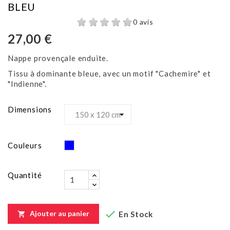
BLEU
0 avis
27,00 €
Nappe provençale enduite.
Tissu à dominante bleue, avec un motif "Cachemire" et
"Indienne".
Dimensions
Bleu
Couleurs
Quantité

Ajouter au panier
En Stock
