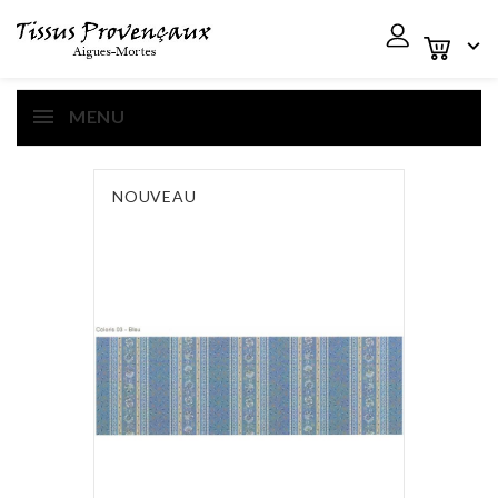

MENU
NOUVEAU