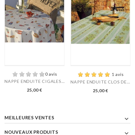
0 avis
1 avis
NAPPE ENDUITE CIGALES LIN
NAPPE ENDUITE CLOS DES...
Prix
Prix
25,00 €
25,00 €
MEILLEURES VENTES

NOUVEAUX PRODUITS
