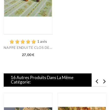
1 avis
NAPPE ENDUITE CLOS DES...
Prix
27,00 €
16 Autres Produits Dans La Même
Catégorie: