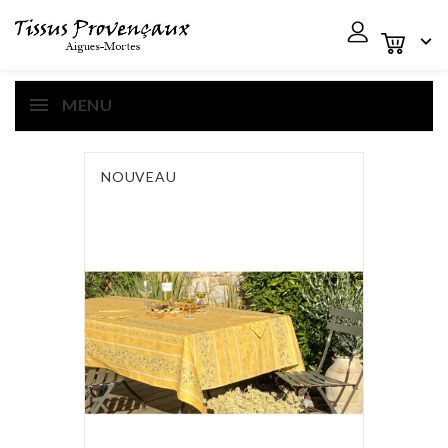

MENU
NOUVEAU