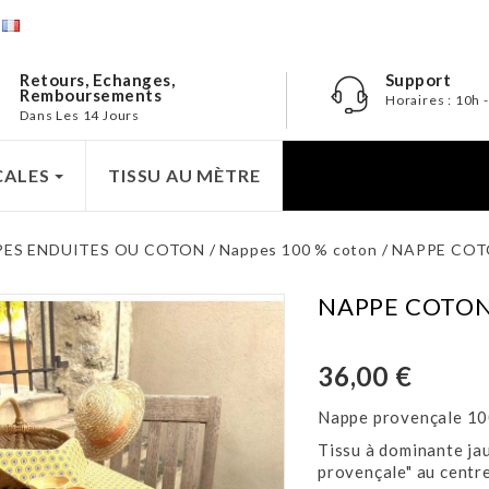
e
Retours, Echanges,
Support
Remboursements
Horaires : 10h 
Dans Les 14 Jours
CALES
TISSU AU MÈTRE
PES ENDUITES OU COTON
Nappes 100 % coton
NAPPE COT
NAPPE COTON
36,00 €
Nappe provençale 10
Tissu à dominante ja
provençale" au centre