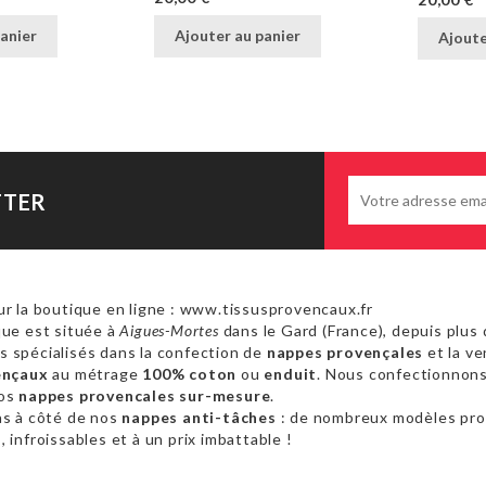
20,00 €
anier
Ajouter au panier
Ajoute
TTER
r la boutique en ligne : www.tissusprovencaux.fr
ue est située à
Aigues-Mortes
dans le Gard (France), depuis plus 
 spécialisés dans la confection de
nappes provençales
et la ve
ençaux
au métrage
100% coton
ou
enduit
. Nous confectionnon
vos
nappes provencales sur-mesure
.
as à côté de nos
nappes anti-tâches
: de nombreux modèles pr
 infroissables et à un prix imbattable !