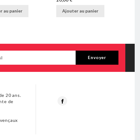
20,00 €
20,
r au panier
Ajouter au panier
de 20 ans.
Facebook
nte de
s
ovençaux