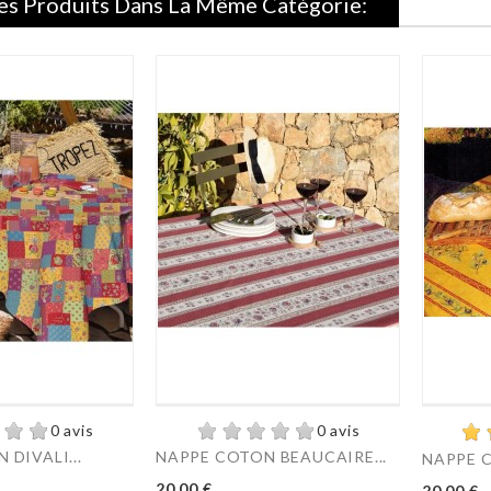
es Produits Dans La Même Catégorie:
0 avis
0 avis
DIVALI...
NAPPE COTON BEAUCAIRE...
NAPPE C
Prix
Prix
20,00 €