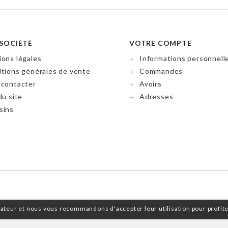
SOCIÉTÉ
VOTRE COMPTE
ons légales
Informations personnell
tions générales de vente
Commandes
 contacter
Avoirs
du site
Adresses
sins
isateur et nous vous recommandons d'accepter leur utilisation pour profit