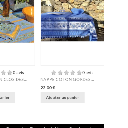
0 avis
0 avis
 CLOS DES...
NAPPE COTON GORDES...
Prix
22,00 €
anier
Ajouter au panier