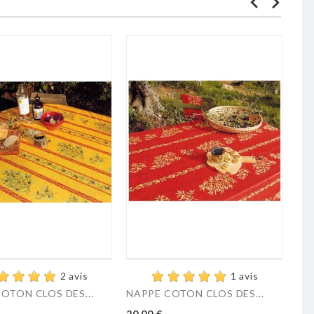
2 avis
1 avis
OTON CLOS DES...
NAPPE COTON CLOS DES...
NA
Prix
Pri