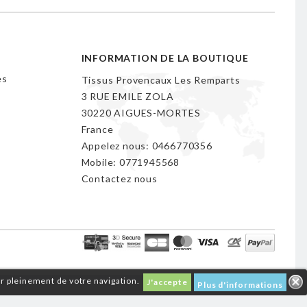
INFORMATION DE LA BOUTIQUE
es
Tissus Provencaux Les Remparts
3 RUE EMILE ZOLA
30220 AIGUES-MORTES
France
Appelez nous:
0466770356
Mobile:
0771945568
Contactez nous
er pleinement de votre navigation.
J'accepte
Plus d'informations