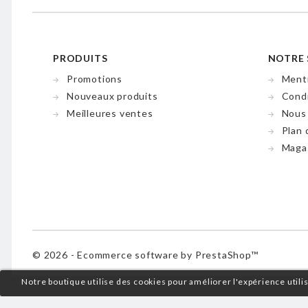
PRODUITS
NOTRE 
Promotions
Menti
Nouveaux produits
Condi
Meilleures ventes
Nous
Plan 
Maga
© 2026 - Ecommerce software by PrestaShop™
Notre boutique utilise des cookies pour améliorer l'expérience util