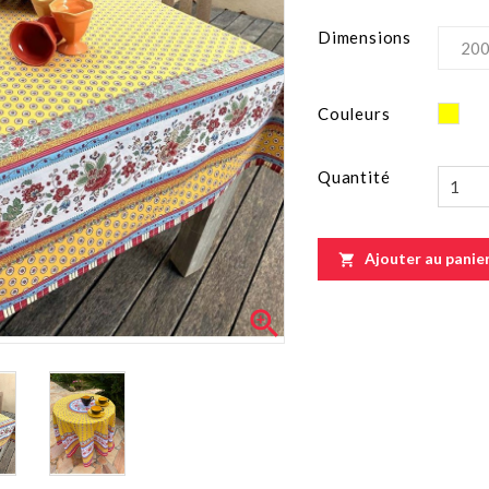
Dimensions
Jau
Couleurs
Quantité
Ajouter au panie

