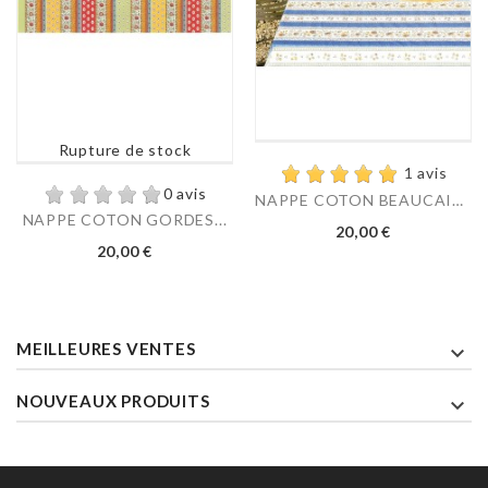
Rupture de stock
1 avis
0 avis
NAPPE COTON BEAUCAIRE...
NAPPE COTON GORDES...
Prix
20,00 €
Prix
20,00 €
MEILLEURES VENTES

NOUVEAUX PRODUITS
