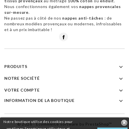
tissus provençaux
au métrage
100% coton
ou
enduit
.
Nous confectionnons également vos
nappes provencales
sur-mesure
.
Ne passez pas à côté de nos
nappes anti-tâches
: de
nombreux modèles provençaux ou modernes, infroissables
et à un prix imbattable !
Facebook

PRODUITS

NOTRE SOCIÉTÉ

VOTRE COMPTE

INFORMATION DE LA BOUTIQUE
Notre boutique utilise des cookies pour
© 2026 - Ecommerce software by PrestaShop™
améliorer l'expérience utilisateur et