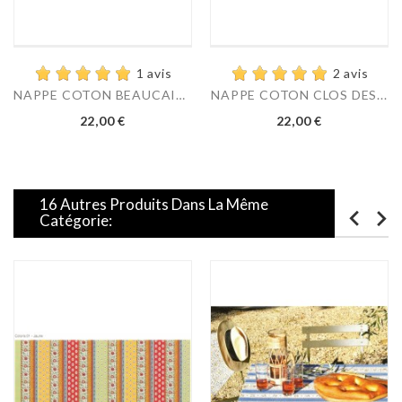
1 avis
2 avis
NAPPE COTON BEAUCAIRE...
NAPPE COTON CLOS DES...
Prix
Prix
22,00 €
22,00 €
16 Autres Produits Dans La Même
Catégorie: