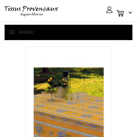

MENU