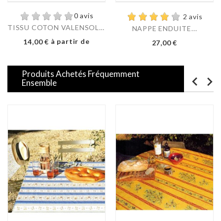
0 avis
2 avis
TISSU COTON VALENSOLE...
NAPPE ENDUITE...
Prix
à partir de
Prix
14,00 €
27,00 €
Produits Achetés Fréquemment
Ensemble