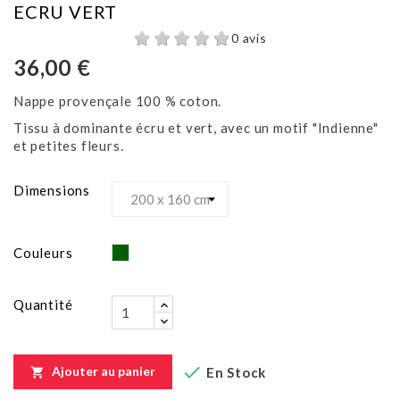
ECRU VERT
0 avis
36,00 €
Nappe provençale 100 % coton.
Tissu à dominante écru et vert, avec un motif "Indienne"
et petites fleurs.
Dimensions
Vert
Couleurs
Quantité

Ajouter au panier
En Stock
