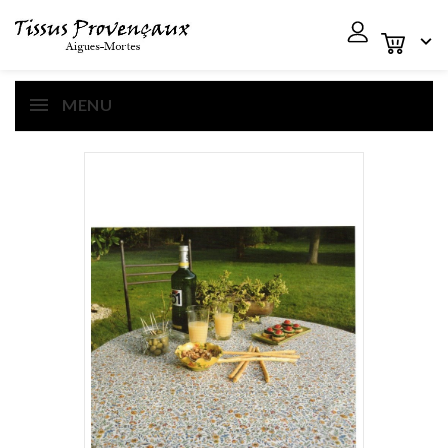

MENU