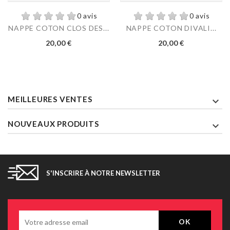
0 avis
0 avis
NAPPE COTON CLOS DES...
NAPPE COTON DIVALI...
Prix
Prix
20,00 €
20,00 €
MEILLEURES VENTES

NOUVEAUX PRODUITS

S'INSCRIRE À NOTRE NEWSLETTER