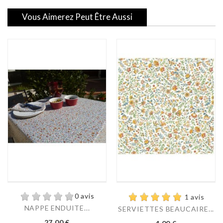
Vous Aimerez Peut Être Aussi
0 avis
1 avis
NAPPE ENDUITE...
SERVIETTES BEAUCAIRE...
Prix
Prix
27,00 €