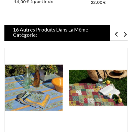
Prix
à partir de
Prix
14,00 €
22,00 €
16 Autres Produits Dans La Même
Catégorie: