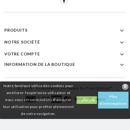

PRODUITS

NOTRE SOCIÉTÉ

VOTRE COMPTE

INFORMATION DE LA BOUTIQUE
Notre boutique utilise des cookies pour
© 2026 - Ecommerce software by PrestaShop™
améliorer l'expérience utilisateur et
Plus
nous vous recommandons d'accepter
J'accepte
d'informations
leur utilisation pour profiter pleinement
de votre navigation.