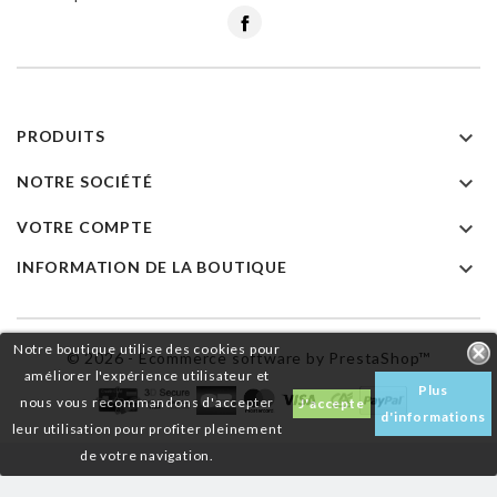
Facebook

PRODUITS

NOTRE SOCIÉTÉ

VOTRE COMPTE

INFORMATION DE LA BOUTIQUE
Notre boutique utilise des cookies pour
© 2026 - Ecommerce software by PrestaShop™
améliorer l'expérience utilisateur et
Plus
nous vous recommandons d'accepter
J'accepte
d'informations
leur utilisation pour profiter pleinement
de votre navigation.