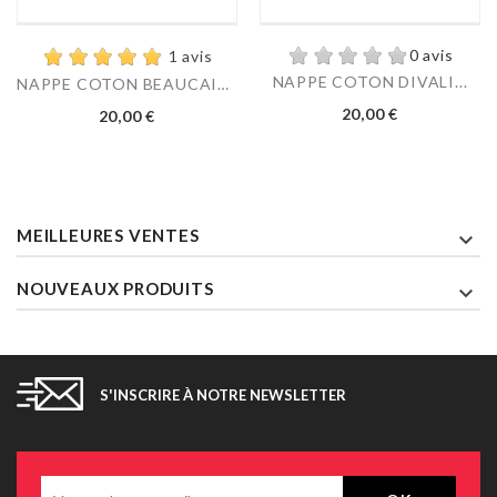
0 avis
1 avis
NAPPE COTON DIVALI...
NAPPE COTON BEAUCAIRE...
Prix
Prix
20,00 €
20,00 €
MEILLEURES VENTES

NOUVEAUX PRODUITS

S'INSCRIRE À NOTRE NEWSLETTER