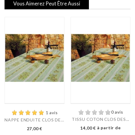
Vous Aimerez Peut Être Aussi
0 avis
1 avis
TISSU COTON CLOS DES...
NAPPE ENDUITE CLOS DES...
Prix
à partir de
Prix
14,00 €
27,00 €