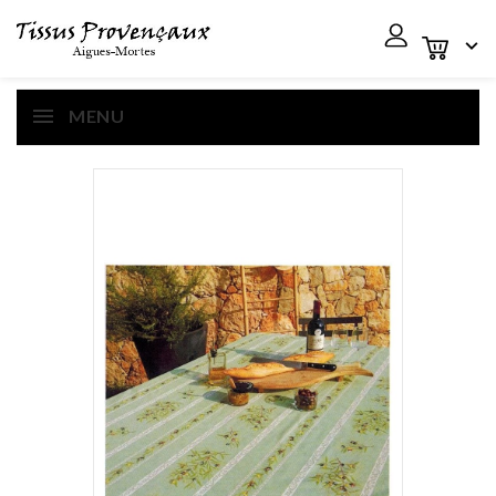

MENU