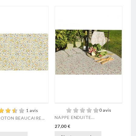
0 avis
1 avis
NAPPE ENDUITE...
SE
OTON BEAUCAIRE...
Prix
Pri
27,00 €
4,0