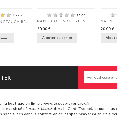
0 avis
1 avis
NAPPE COTON CLOS DES...
NAPPE C
 BEAUCAIRE...
Prix
Prix
20,00 €
20,00 €
Ajouter au panier
Ajoute
anier
TTER
r la boutique en ligne : www.tissusprovencaux.fr
ue est située à
Aigues-Mortes
dans le Gard (France), depuis plus 
 spécialisés dans la confection de
nappes provençales
et la ve