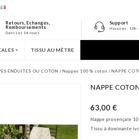
e
Retours, Echanges,
Support
Remboursements
Horaires : 10h 
Dans Les 14 Jours
CALES
TISSU AU MÈTRE
PES ENDUITES OU COTON
Nappes 100 % coton
NAPPE COT
NAPPE COTON
63,00 €
Nappe provençale 10
Tissu à dominante ivo