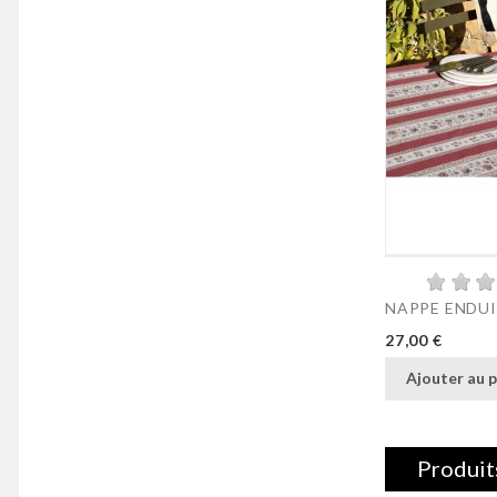
NAPPE ENDUIT
Prix
27,00 €
Ajouter au p
Produit