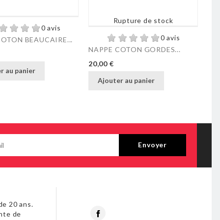
Rupture de stock
0 avis
0 avis
OTON BEAUCAIRE...
NA
NAPPE COTON GORDES...
Pri
20,
Prix
20,00 €
r au panier
Ajouter au panier
de 20 ans.
Facebook
nte de