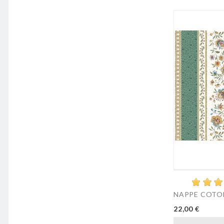
NAPPE COTON
Prix
22,00 €