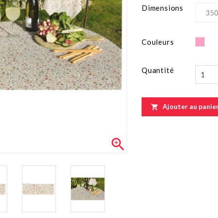
Dimensions
Ros
Couleurs
Quantité
Ajouter au panie

