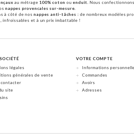
ençaux
au métrage
100% coton
ou
enduit
. Nous confectionnon
vos
nappes provencales sur-mesure
.
as à côté de nos
nappes anti-tâches
: de nombreux modèles pr
 infroissables et à un prix imbattable !
SOCIÉTÉ
VOTRE COMPTE
ons légales
Informations personnell
tions générales de vente
Commandes
 contacter
Avoirs
du site
Adresses
sins