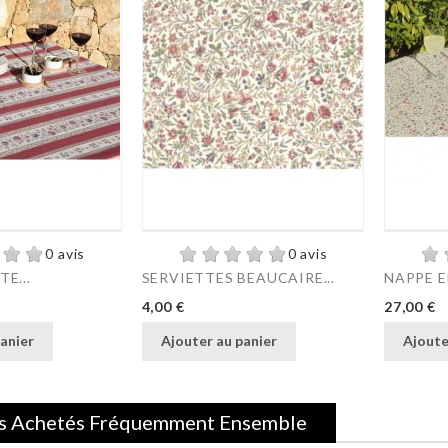
0 avis
0 avis
E...
SERVIETTES BEAUCAIRE...
NAPPE E
Prix
Prix
4,00 €
27,00 €
anier
Ajouter au panier
Ajoute
s Achetés Fréquemment Ensemble