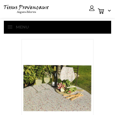

MENU