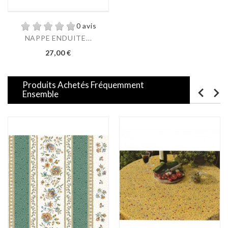
0 avis
NAPPE ENDUITE...
Prix
27,00 €
Produits Achetés Fréquemment
Ensemble