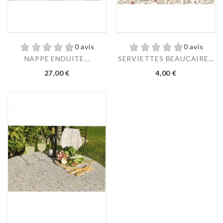
0 avis
0 avis
NAPPE ENDUITE...
SERVIETTES BEAUCAIRE...
Prix
Prix
27,00 €
4,00 €