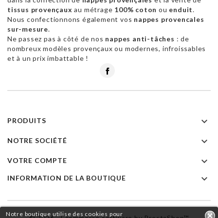
tissus provençaux
au métrage
100% coton
ou
enduit
.
Nous confectionnons également vos
nappes provencales
sur-mesure
.
Ne passez pas à côté de nos
nappes anti-tâches
: de
nombreux modèles provençaux ou modernes, infroissables
et à un prix imbattable !
Facebook

PRODUITS

NOTRE SOCIÉTÉ

VOTRE COMPTE

INFORMATION DE LA BOUTIQUE
Notre boutique utilise des cookies pour
© 2026 - Ecommerce software by PrestaShop™