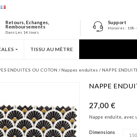
e
Retours, Echanges,
Support
Remboursements
Horaires : 10h 
Dans Les 14 Jours
CALES
TISSU AU MÈTRE
PES ENDUITES OU COTON
Nappes enduites
NAPPE ENDUIT
NAPPE ENDUI
27,00 €
Nappe enduite, avec u
Dimensions