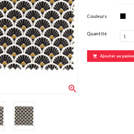
Noi
Couleurs
Quantité
Ajouter au panie

