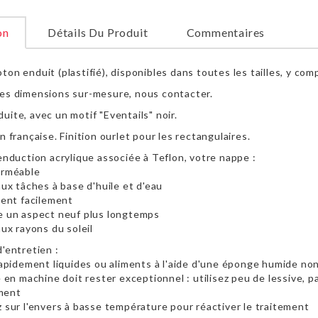
on
Détails Du Produit
Commentaires
on enduit (plastifié), disponibles dans toutes les tailles, y com
es dimensions sur-mesure, nous contacter.
uite, avec un motif "Eventails" noir.
n française. Finition ourlet pour les rectangulaires.
'enduction acrylique associée à Teflon, votre nappe :
erméable
aux tâches à base d'huile et d'eau
ient facilement
e un aspect neuf plus longtemps
aux rayons du soleil
'entretien :
 rapidement liquides ou aliments à l'aide d'une éponge humide no
e en machine doit rester exceptionnel : utilisez peu de lessive, 
ment
z sur l'envers à basse température pour réactiver le traitement