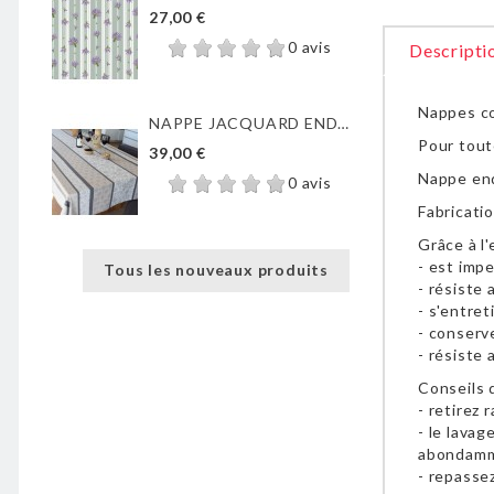
27,00 €
0 avis
Descripti
Nappes cot
NAPPE JACQUARD ENDUIT...
Pour tout
39,00 €
Nappe end
0 avis
Fabricatio
Grâce à l
- est imp
Tous les nouveaux produits
- résiste 
- s'entret
- conserv
- résiste 
Conseils d
- retirez
- le lavag
abondam
- repasse