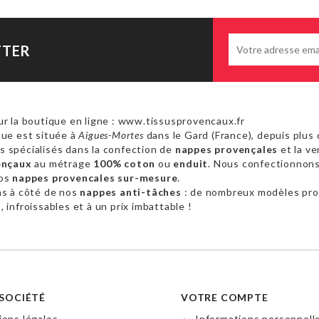
TTER
r la boutique en ligne : www.tissusprovencaux.fr
ue est située à
Aigues-Mortes
dans le Gard (France), depuis plus 
 spécialisés dans la confection de
nappes provençales
et la ve
ençaux
au métrage
100% coton
ou
enduit
. Nous confectionnon
vos
nappes provencales sur-mesure
.
as à côté de nos
nappes anti-tâches
: de nombreux modèles pr
 infroissables et à un prix imbattable !
SOCIÉTÉ
VOTRE COMPTE
ons légales
Informations personnell