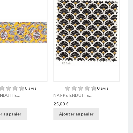
0 avis
0 avis
NDUITE...
NAPPE ENDUITE...
NAP
Prix
Pri
25,00 €
25,
r au panier
Ajouter au panier