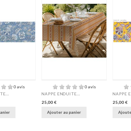
0 avis
0 avis
E...
NAPPE ENDUITE...
NAPPE E
Prix
Prix
25,00 €
25,00 €
anier
Ajouter au panier
Ajoute