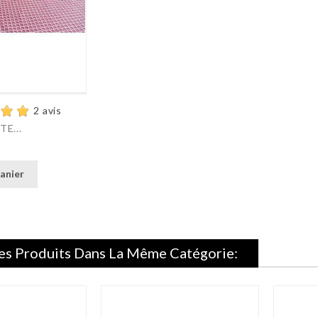
2 avis
E...
anier
es Produits Dans La Même Catégorie: