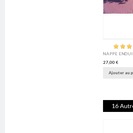
NAPPE ENDUIT
Prix
27,00 €
Ajouter au p
16 Autr