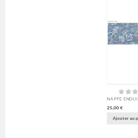
NAPPE ENDUIT
Prix
25,00 €
Ajouter au p