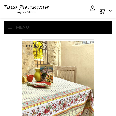

MENU
NOUVEAU