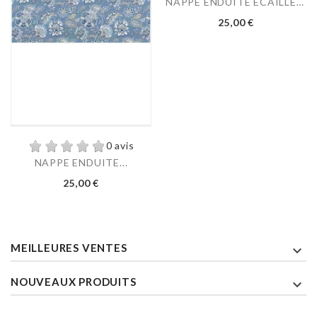
NAPPE ENDUITE ECAILLES...
Prix
25,00 €
0 avis
NAPPE ENDUITE...
Prix
25,00 €
MEILLEURES VENTES

NOUVEAUX PRODUITS
