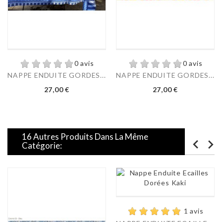
0 avis
0 avis
NAPPE ENDUITE GORDES...
NAPPE ENDUITE GORDES...
Prix
Prix
27,00 €
27,00 €
16 Autres Produits Dans La Même
Catégorie:
1 avis